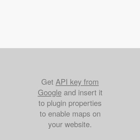
Get
API key from
Google
and insert it
to plugin properties
to enable maps on
your website.